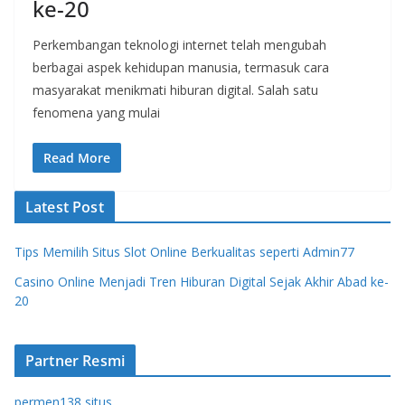
ke-20
Perkembangan teknologi internet telah mengubah
berbagai aspek kehidupan manusia, termasuk cara
masyarakat menikmati hiburan digital. Salah satu
fenomena yang mulai
Read More
Latest Post
Tips Memilih Situs Slot Online Berkualitas seperti Admin77
Casino Online Menjadi Tren Hiburan Digital Sejak Akhir Abad ke-
20
Partner Resmi
permen138 situs