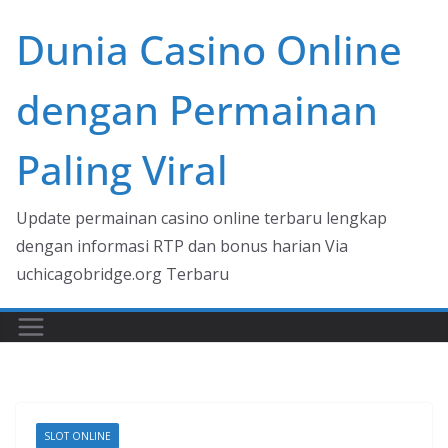
Skip
Dunia Casino Online
to
content
dengan Permainan
Paling Viral
Update permainan casino online terbaru lengkap
dengan informasi RTP dan bonus harian Via
uchicagobridge.org Terbaru
SLOT ONLINE